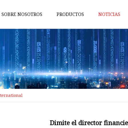
SOBRE NOSOTROS
PRODUCTOS
NOTICIAS
Piezas estampadas
Piezas de forja
Moldeo por inyección
Fundición de inversión
Fundición a presión de alumin
Mecanizado CNC de precisión
nternational
Fundición por gravedad de
aluminio
Dimite el director financi