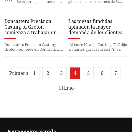
2023 -- Se espera que el mercado
julio en las instalaciones de St.
de fundición de aluminio en India
Catharines sigue sin
crezca en 660,88 mil ton
determinarse debido a grandes
dañ
Doncasters Precision
Las piezas fundidas
Casting of Groton
aplauden la mayor
comienza a trabajar en
demanda de los clientes
una extensión de 10
de vehículos comerciales
millones de dólares
Doncasters Precision Castings de
(Alliance News) - Castings PLC dijo
Groton, con sede en Connecticut,
el martes que los niveles "más
ha iniciado una ampliación para
altos" de demanda de los clientes
ofrecer un mejor flujo
de vehículos comerc
Primero
1
2
3
4
5
6
7
Último
Navegacion rapida