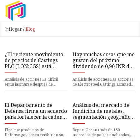
Hogar
/
Blog
¿El reciente movimiento
Hay muchas cosas que me
de precios de Castings
gustan del próximo
PLC (LON:CGS) está
dividendo de 0,90 INR de
respaldado por sus
Electrosteel Castings
débiles fundamentos?
(NSE:ELECTCAST)
Análisis de acciones Es difícil
Análisis de acciones Las acciones
entusiasmarse después de
de Electrosteel Castings Limited
observar el desempeño reciente
(NSE:ELECTCAST) están a punto
de Castings (LON:CGS), cuando s
de cotizar sin dividen
El Departamento de
Análisis del mercado de
Defensa firma un acuerdo
fundición de metales,
para fortalecer la cadena
segmentación geográfica,
de suministro de EE. UU.
impulsores, desafíos,
para motores de turbina
tendencias y pronóstico
Elija qué productos de
Report Ocean (más de 150
esenciales >
para 2023
Defense.gov desea recibir en su
mercados de países analizados,
bandeja de entrada.
funciona en más de 1,00000