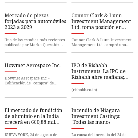
Departamento de Defensa
informes publicados y futuros
de EE. UU. > Comunicado
cada añ
Mercado de piezas
Connor Clark & ​​Lunn
forjadas para automóviles
Investment Management
2023 a 2029
Ltd. toma posición en
Sturm, Ruger & Company,
Inc. (NYSE:RGR)
Uno de los estudios más recientes
Connor Clark & ​​Lunn Investment
publicado por MarketQuest.biz
Management Ltd. compró una
denominado Piezas forjadas para
nueva participación en acciones
automóviles Market 2023
de Sturm, Ruger & Company, I
Howmet Aerospace Inc.
IPO de Rishabh
Instruments: La IPO de
Rishabh abre mañana;
Howmet Aerospace Inc. -
aquí hay 10 cosas que
Calificación de "compra" de
consenso y potencial de mejora
debes saber
(rishabh.co.in)
del 12,8%
El mercado de fundición
Incendio de Niagara
de aluminio en la India
Investment Castings:
crecerá en 660,88 mil
'Todas las manos
toneladas de 2021 a 2026
NUEVA YORK, 24 de agosto de
La causa del incendio del 24 de