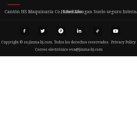
Cantón HS Maquinaria Co., Limitado.
Hebei Xiongan Suelo seguro Interna
Copyright © es.jinma-bj.com, Todos los derechos reservados.
Privacy Policy
Correo electrónico
eva@jinma-bj.com